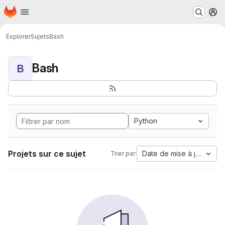
Page d'accueil
Passer au contenu principal
M
Explorer
Sujets
Bash
Bash
B
Python
Projets sur ce sujet
Date de mise à jour
Trier par: