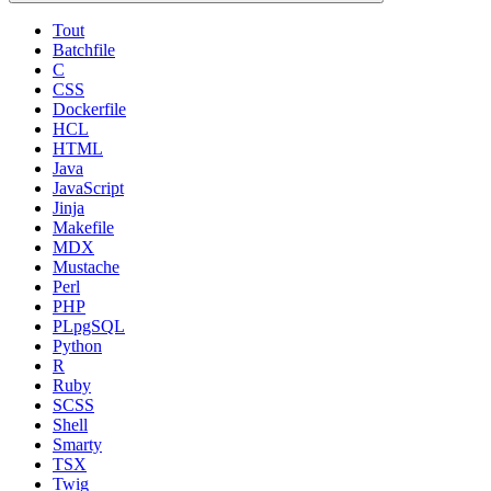
Tout
Batchfile
C
CSS
Dockerfile
HCL
HTML
Java
JavaScript
Jinja
Makefile
MDX
Mustache
Perl
PHP
PLpgSQL
Python
R
Ruby
SCSS
Shell
Smarty
TSX
Twig