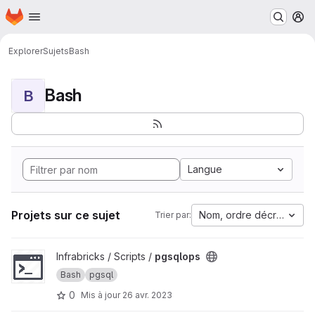
Page d'accueil
Passer au contenu principal
M
Explorer
Sujets
Bash
Bash
B
Langue
Projets sur ce sujet
Nom, ordre décroissant
Trier par:
Afficher le projet pgsqlops
Infrabricks / Scripts /
pgsqlops
Bash
pgsql
0
Mis à jour
26 avr. 2023