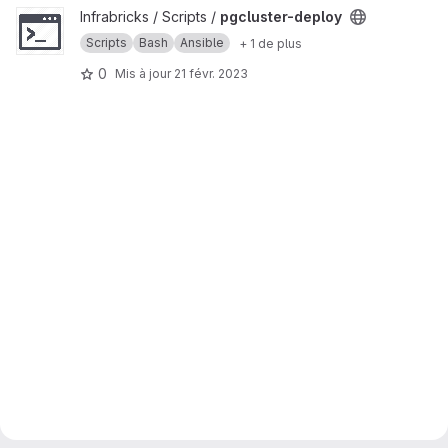
Afficher le projet pgcluster-deploy
Infrabricks / Scripts /
pgcluster-deploy
Scripts
Bash
Ansible
+ 1 de plus
0
Mis à jour
21 févr. 2023