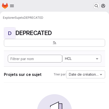
Page d'accueil
Passer au contenu principal
M
Explorer
Sujets
DEPRECATED
DEPRECATED
D
HCL
Projets sur ce sujet
Date de création la plus
Trier par: