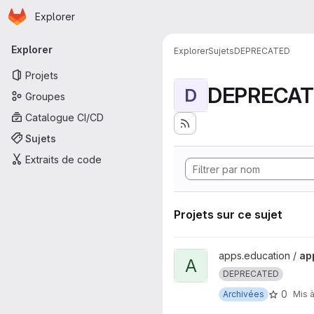
Page d'accueil
Passer au contenu principal
Explorer
Navigation principale
Explorer
Explorer
Sujets
DEPRECATED
Projets
DEPRECAT
D
Groupes
Catalogue CI/CD
Sujets
Extraits de code
Projets sur ce sujet
Afficher le projet apps-static
apps.education /
ap
A
DEPRECATED
0
Archivées
Mis à