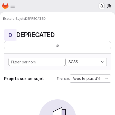
Page d'accueil
Passer au contenu principal
M
Explorer
Sujets
DEPRECATED
DEPRECATED
D
SCSS
Projets sur ce sujet
Avec le plus d'étoiles
Trier par: