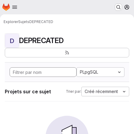
Page d'accueil
Passer au contenu principal
M
Explorer
Sujets
DEPRECATED
DEPRECATED
D
PLpgSQL
Projets sur ce sujet
Créé récemment
Trier par: