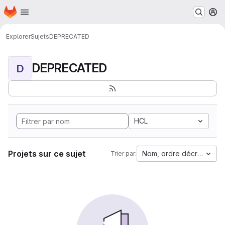
Page d'accueil
Passer au contenu principal
M
Explorer
Sujets
DEPRECATED
DEPRECATED
D
HCL
Projets sur ce sujet
Nom, ordre décroissant
Trier par: