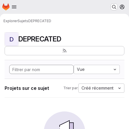
Page d'accueil
Passer au contenu principal
M
Explorer
Sujets
DEPRECATED
DEPRECATED
D
Vue
Projets sur ce sujet
Créé récemment
Trier par: