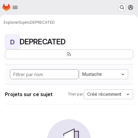
Page d'accueil
Passer au contenu principal
M
Explorer
Sujets
DEPRECATED
DEPRECATED
D
Mustache
Projets sur ce sujet
Créé récemment
Trier par: