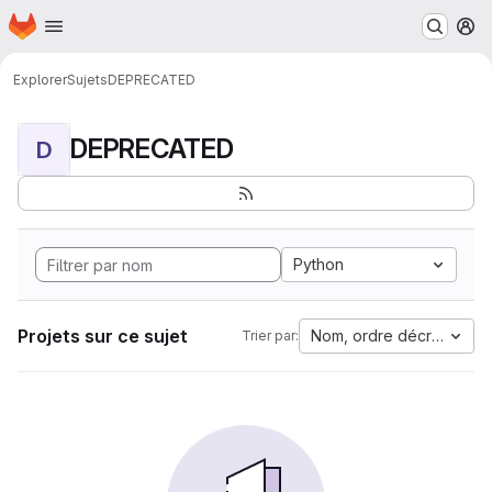
Page d'accueil
Passer au contenu principal
M
Explorer
Sujets
DEPRECATED
DEPRECATED
D
Python
Projets sur ce sujet
Nom, ordre décroissant
Trier par: