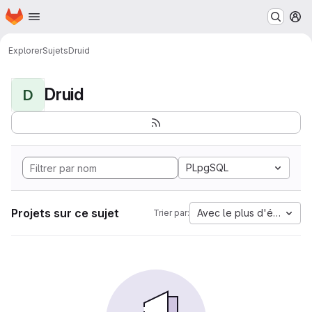
Page d'accueil
Passer au contenu principal
M
Explorer
Sujets
Druid
Druid
D
PLpgSQL
Projets sur ce sujet
Avec le plus d'étoiles
Trier par: