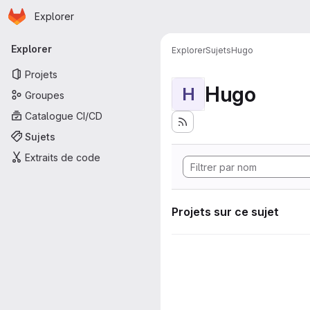
Page d'accueil
Passer au contenu principal
Explorer
Navigation principale
Explorer
Explorer
Sujets
Hugo
Projets
Hugo
H
Groupes
Catalogue CI/CD
Sujets
Extraits de code
Projets sur ce sujet