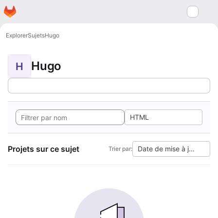
Page d'accueil
Passer au contenu principal
M
Explorer
Sujets
Hugo
Hugo
H
HTML
Projets sur ce sujet
Date de mise à jour
Trier par: