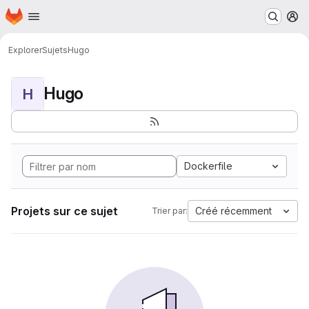
Page d'accueil
Passer au contenu principal
M
Explorer
Sujets
Hugo
Hugo
H
Dockerfile
Projets sur ce sujet
Créé récemment
Trier par: