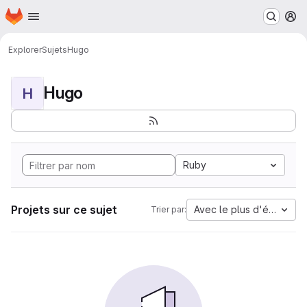
Page d'accueil
Passer au contenu principal
M
Explorer
Sujets
Hugo
Hugo
H
Ruby
Projets sur ce sujet
Avec le plus d'étoiles
Trier par: