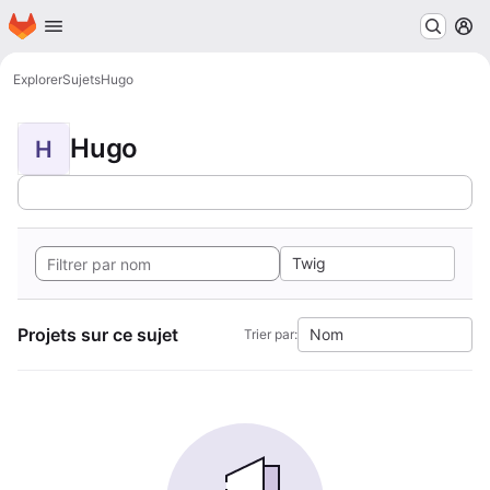
Page d'accueil
Passer au contenu principal
M
Explorer
Sujets
Hugo
Hugo
H
Twig
Projets sur ce sujet
Nom
Trier par: