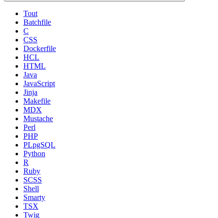
Tout
Batchfile
C
CSS
Dockerfile
HCL
HTML
Java
JavaScript
Jinja
Makefile
MDX
Mustache
Perl
PHP
PLpgSQL
Python
R
Ruby
SCSS
Shell
Smarty
TSX
Twig