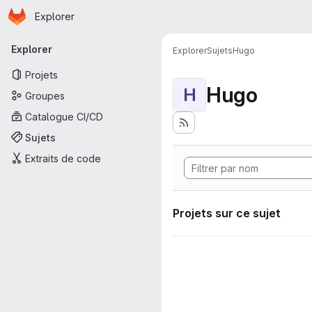
Page d'accueil
Passer au contenu principal
Explorer
Navigation principale
Explorer
Explorer
Sujets
Hugo
Projets
Hugo
H
Groupes
Catalogue CI/CD
Sujets
Extraits de code
Projets sur ce sujet