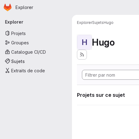
Page d'accueil
Passer au contenu principal
Explorer
Navigation principale
Explorer
Explorer
Sujets
Hugo
Projets
Hugo
H
Groupes
Catalogue CI/CD
Sujets
Extraits de code
Projets sur ce sujet