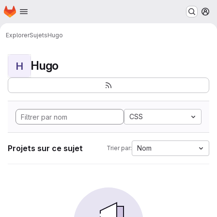
Page d'accueil
Passer au contenu principal
M
Explorer
Sujets
Hugo
Hugo
H
CSS
Projets sur ce sujet
Nom
Trier par: