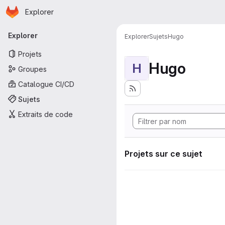
Page d'accueil
Passer au contenu principal
Explorer
Navigation principale
Explorer
Explorer
Sujets
Hugo
Projets
Hugo
H
Groupes
Catalogue CI/CD
Sujets
Extraits de code
Projets sur ce sujet