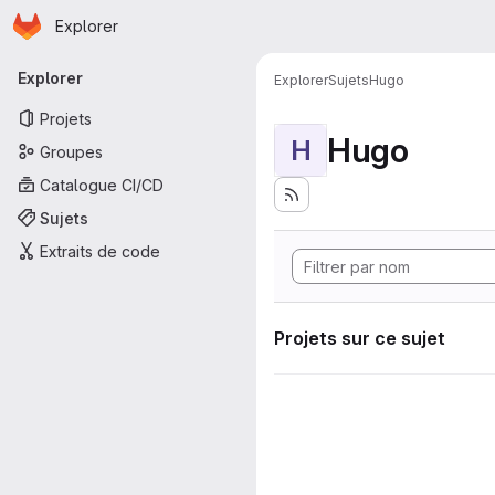
Page d'accueil
Passer au contenu principal
Explorer
Navigation principale
Explorer
Explorer
Sujets
Hugo
Projets
Hugo
H
Groupes
Catalogue CI/CD
Sujets
Extraits de code
Projets sur ce sujet