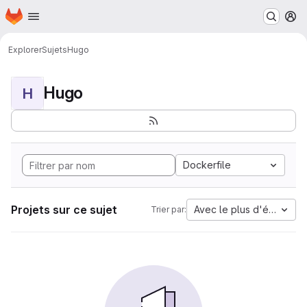
Page d'accueil
Passer au contenu principal
M
Explorer
Sujets
Hugo
Hugo
H
Dockerfile
Projets sur ce sujet
Avec le plus d'étoiles
Trier par: