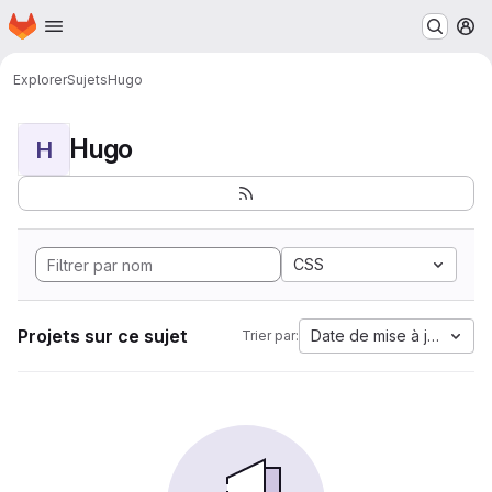
Page d'accueil
Passer au contenu principal
M
Explorer
Sujets
Hugo
Hugo
H
CSS
Projets sur ce sujet
Date de mise à jour
Trier par: