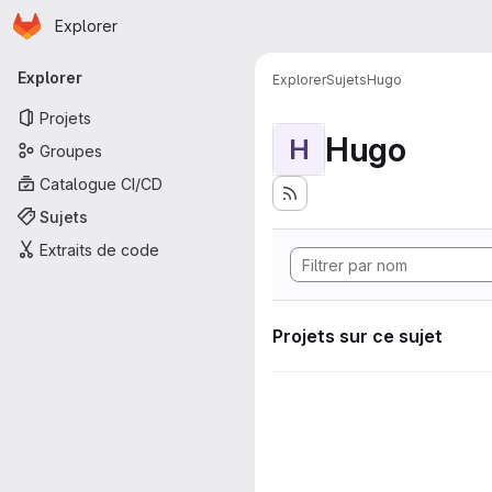
Page d'accueil
Passer au contenu principal
Explorer
Navigation principale
Explorer
Explorer
Sujets
Hugo
Projets
Hugo
H
Groupes
Catalogue CI/CD
Sujets
Extraits de code
Projets sur ce sujet