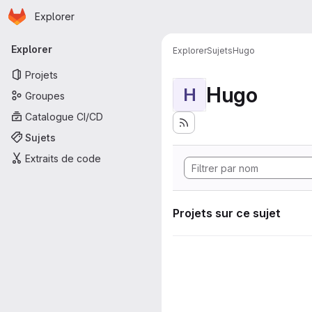
Page d'accueil
Passer au contenu principal
Explorer
Navigation principale
Explorer
Explorer
Sujets
Hugo
Projets
Hugo
H
Groupes
Catalogue CI/CD
Sujets
Extraits de code
Projets sur ce sujet