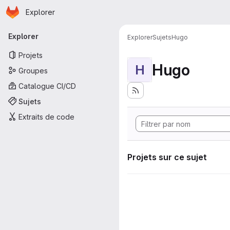
Page d'accueil
Passer au contenu principal
Explorer
Navigation principale
Explorer
Explorer
Sujets
Hugo
Projets
Hugo
H
Groupes
Catalogue CI/CD
Sujets
Extraits de code
Projets sur ce sujet