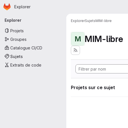
Page d'accueil
Passer au contenu principal
Explorer
Navigation principale
Explorer
Explorer
Sujets
MIM-libre
Projets
MIM-libre
M
Groupes
Catalogue CI/CD
Sujets
Extraits de code
Projets sur ce sujet