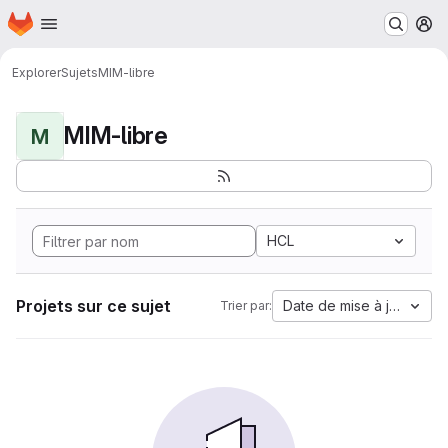
Page d'accueil
Passer au contenu principal
M
Explorer
Sujets
MIM-libre
MIM-libre
M
HCL
Projets sur ce sujet
Date de mise à jour
Trier par: