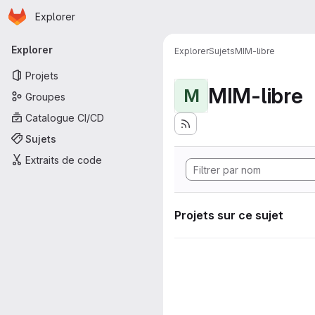
Page d'accueil
Passer au contenu principal
Explorer
Navigation principale
Explorer
Explorer
Sujets
MIM-libre
Projets
MIM-libre
M
Groupes
Catalogue CI/CD
Sujets
Extraits de code
Projets sur ce sujet