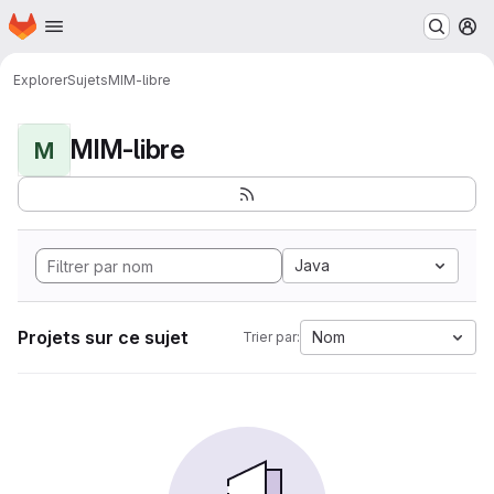
Page d'accueil
Passer au contenu principal
M
Explorer
Sujets
MIM-libre
MIM-libre
M
Java
Projets sur ce sujet
Nom
Trier par: