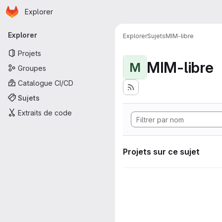
Page d'accueil
Passer au contenu principal
Explorer
Navigation principale
Explorer
Explorer
Sujets
MIM-libre
Projets
MIM-libre
M
Groupes
Catalogue CI/CD
Sujets
Extraits de code
Projets sur ce sujet