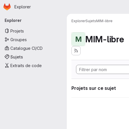
Page d'accueil
Passer au contenu principal
Explorer
Navigation principale
Explorer
Explorer
Sujets
MIM-libre
Projets
MIM-libre
M
Groupes
Catalogue CI/CD
Sujets
Extraits de code
Projets sur ce sujet