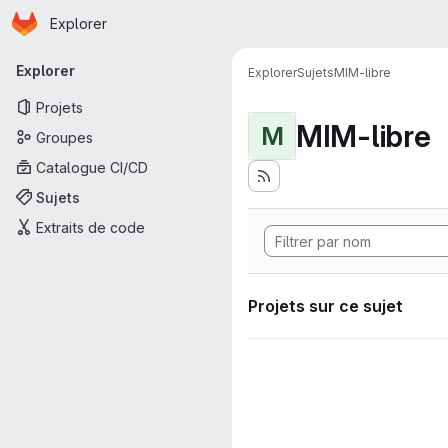
Page d'accueil
Passer au contenu principal
Explorer
Navigation principale
Explorer
Explorer
Sujets
MIM-libre
Projets
MIM-libre
M
Groupes
Catalogue CI/CD
Sujets
Extraits de code
Projets sur ce sujet