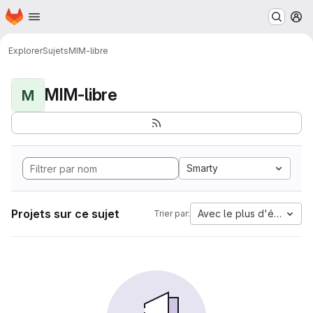
Page d'accueil
Passer au contenu principal
M
Explorer
Sujets
MIM-libre
MIM-libre
M
Smarty
Projets sur ce sujet
Avec le plus d'étoiles
Trier par: