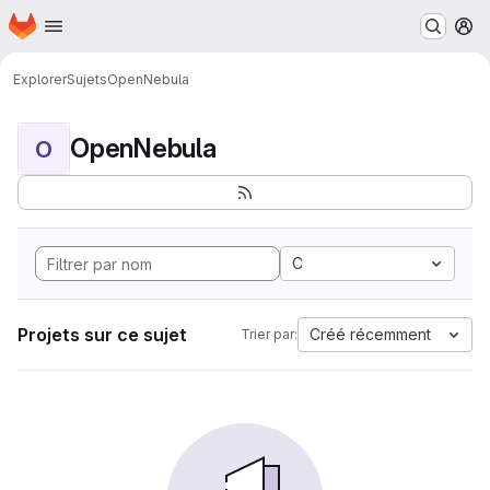
Page d'accueil
Passer au contenu principal
M
Explorer
Sujets
OpenNebula
OpenNebula
O
C
Projets sur ce sujet
Créé récemment
Trier par: