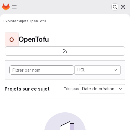
Page d'accueil
Passer au contenu principal
M
Explorer
Sujets
OpenTofu
OpenTofu
O
HCL
Projets sur ce sujet
Date de création la plus
Trier par: