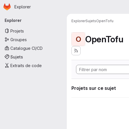
Page d'accueil
Passer au contenu principal
Explorer
Navigation principale
Explorer
Explorer
Sujets
OpenTofu
Projets
OpenTofu
O
Groupes
Catalogue CI/CD
Sujets
Extraits de code
Projets sur ce sujet