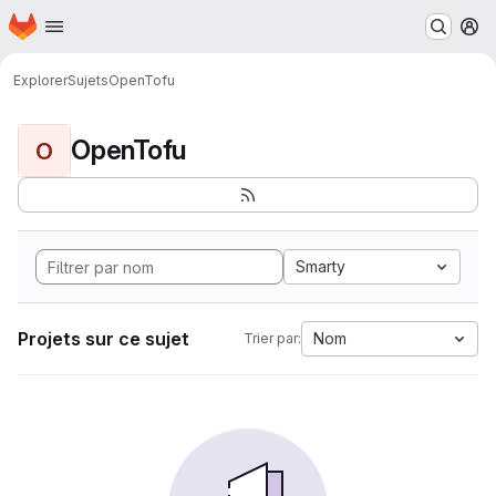
Page d'accueil
Passer au contenu principal
M
Explorer
Sujets
OpenTofu
OpenTofu
O
Smarty
Projets sur ce sujet
Nom
Trier par: