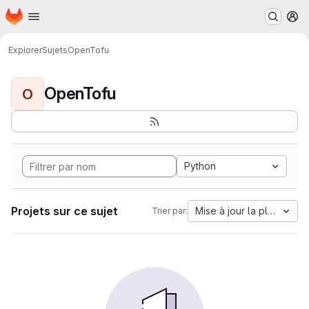
Page d'accueil
Passer au contenu principal
M
Explorer
Sujets
OpenTofu
OpenTofu
O
Python
Projets sur ce sujet
Mise à jour la plus anci
Trier par: