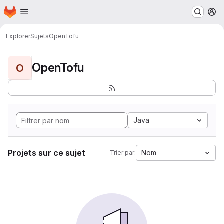
Page d'accueil
Passer au contenu principal
M
Explorer
Sujets
OpenTofu
OpenTofu
O
Java
Projets sur ce sujet
Nom
Trier par: