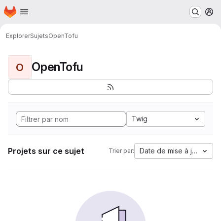
Page d'accueil
Passer au contenu principal
M
Explorer
Sujets
OpenTofu
OpenTofu
O
Twig
Projets sur ce sujet
Date de mise à jour
Trier par: