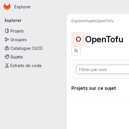
Page d'accueil
Passer au contenu principal
Explorer
Navigation principale
Explorer
Explorer
Sujets
OpenTofu
Projets
OpenTofu
O
Groupes
Catalogue CI/CD
Sujets
Extraits de code
Projets sur ce sujet