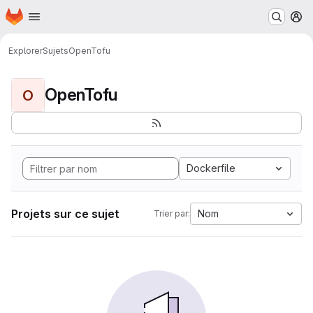
Page d'accueil
Passer au contenu principal
M
Explorer
Sujets
OpenTofu
OpenTofu
O
Dockerfile
Projets sur ce sujet
Nom
Trier par: