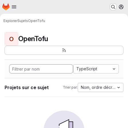
Page d'accueil
Passer au contenu principal
M
Explorer
Sujets
OpenTofu
OpenTofu
O
TypeScript
Projets sur ce sujet
Nom, ordre décroissant
Trier par: