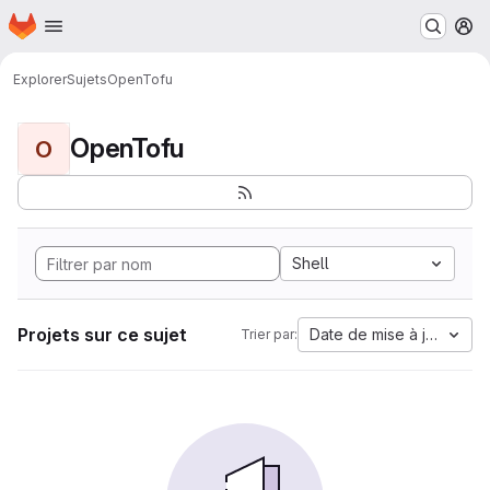
Page d'accueil
Passer au contenu principal
M
Explorer
Sujets
OpenTofu
OpenTofu
O
Shell
Projets sur ce sujet
Date de mise à jour
Trier par: