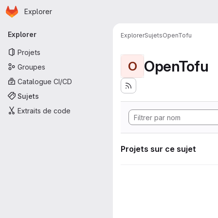
Page d'accueil
Passer au contenu principal
Explorer
Navigation principale
Explorer
Explorer
Sujets
OpenTofu
Projets
OpenTofu
O
Groupes
Catalogue CI/CD
Sujets
Extraits de code
Projets sur ce sujet