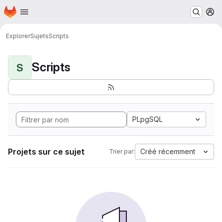
Page d'accueil
Passer au contenu principal
M
Explorer
Sujets
Scripts
Scripts
S
PLpgSQL
Projets sur ce sujet
Créé récemment
Trier par: