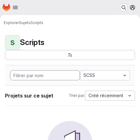
Page d'accueil
Passer au contenu principal
M
Explorer
Sujets
Scripts
Scripts
S
SCSS
Projets sur ce sujet
Créé récemment
Trier par: